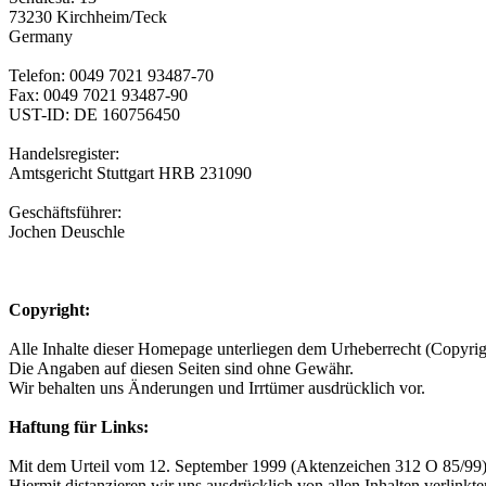
73230 Kirchheim/Teck
Germany
Telefon: 0049 7021 93487-70
Fax: 0049 7021 93487-90
UST-ID: DE 160756450
Handelsregister:
Amtsgericht Stuttgart HRB 231090
Geschäftsführer:
Jochen Deuschle
Copyright:
Alle Inhalte dieser Homepage unterliegen dem Urheberrecht (Copyrig
Die Angaben auf diesen Seiten sind ohne Gewähr.
Wir behalten uns Änderungen und Irrtümer ausdrücklich vor.
Haftung für Links:
Mit dem Urteil vom 12. September 1999 (Aktenzeichen 312 O 85/99) ha
Hiermit distanzieren wir uns ausdrücklich von allen Inhalten verlinkt