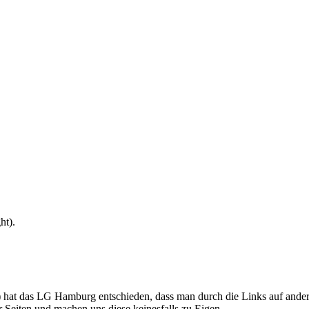
ht).
t das LG Hamburg entschieden, dass man durch die Links auf andere Se
er Seiten und machen uns diese keinesfalls zu Eigen.