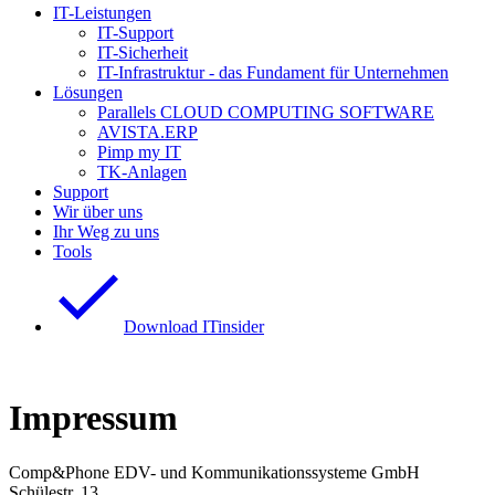
IT-Leistungen
IT-Support
IT-Sicherheit
IT-Infrastruktur - das Fundament für Unternehmen
Lösungen
Parallels CLOUD COMPUTING SOFTWARE
AVISTA.ERP
Pimp my IT
TK-Anlagen
Support
Wir über uns
Ihr Weg zu uns
Tools
Download ITinsider
Impressum
Comp&Phone EDV- und Kommunikationssysteme GmbH
Schülestr. 13